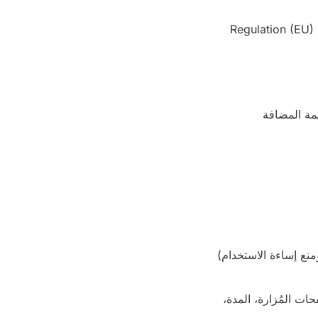
توضح هذه السياسة كيفية معالجة Megistone SRL للبيانات الشخصية المجمَّعة عبر هذا الموقع، وفقاً للمادة 13 من Regulation (EU)
Megistone SRL،  — رقم ضريبة القيمة المضافة
(لأغراض الأمان ومنع إساءة الاستخدام)
استخدام الموقع (الصفحات المُزارة، المدة،