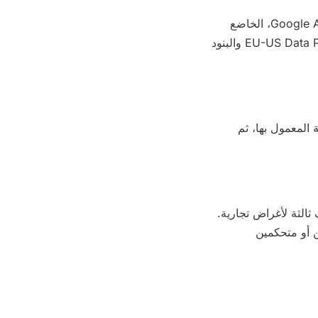
تُخزَّن البيانات المجمَّعة عبر نموذج الاتصال على خوادم موجودة داخل الاتحاد الأوروبي. قد ينطوي استخدام Google Analytics، الخاضع
لموافقتك، على نقل البيانات إلى Google LLC في الولايات المتحدة؛ ويتم هذا النقل في إطار EU-US Data Privacy Framework والبنود
 المعمول بها، ثم
الإفصاح عنها أو بيعها لأطراف ثالثة لأغراض تجارية.
 بصفتهم معالِجين أو متحكمين