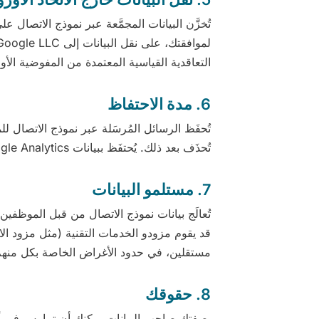
التعاقدية القياسية المعتمدة من المفوضية الأور
6. مدة الاحتفاظ
تُحفَظ الرسائل المُرسَلة عبر نموذج الاتصال ل
تُحذَف بعد ذلك. يُحتفَظ ببيانات Google Analytics وفقاً لإعدادات الخاصية (بحد أقصى 14 شهراً).
7. مستلمو البيانات
مستقلين، في حدود الأغراض الخاصة بكل منهم
8. حقوقك
بصفتك صاحب البيانات يمكنك أن تمارس في أي وقت، وفقاً للمواد 15