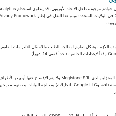
وبية.
لمدة اللازمة بشكل صارم لمعالجة الطلب وللامتثال للالتزامات القانونية
تُعالَج بيانات نموذج الاتصال من قبل الموظفين المخوَّلين لدى Megistone SRL ولا يتم 
قد يقوم مزودو الخدمات التقنية (مثل مزود الاستضافة، وGoogle LLC للتحليلات) بمعالجة البيانات
.
-22 من GDPR، الحقوق التالية: