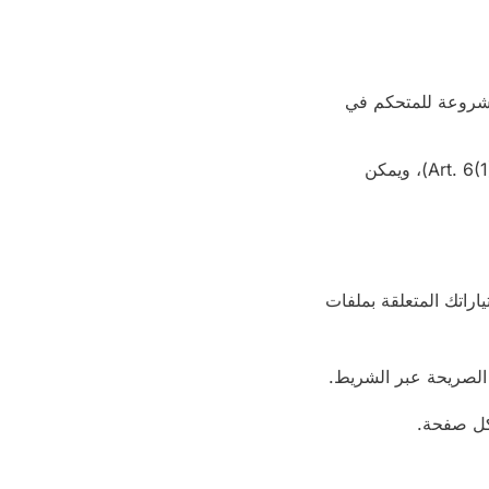
المشروعة للمتحكم في
إعداد إحصاءات مجمَّعة حول استخدام الموقع عبر Google Analytics. الأساس القانوني: موافقتك (Art. 6(1)(a) GDPR)، ويمكن
اراتك المتعلقة بملفات
 كل صفحة.