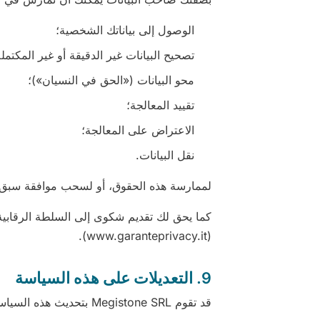
الوصول إلى بياناتك الشخصية؛
تصحيح البيانات غير الدقيقة أو غير المكتملة
محو البيانات («الحق في النسيان»)؛
تقييد المعالجة؛
الاعتراض على المعالجة؛
نقل البيانات.
لممارسة هذه الحقوق، أو لسحب موافقة سبق أن منحتها، راسلنا على istone.eu
(www.garanteprivacy.it).
9. التعديلات على هذه السياسة
قد تقوم Megistone SRL بتحديث هذه السياسة بمرور الوقت. ستُنشَر التعديلات على هذه الصفحة مع تاريخ التحديث المعني.