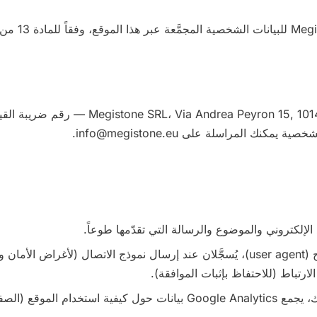
المتحكم في البيانات هو Via Andrea Peyron 15, 10143 Turin (TO), Italy
 الإلكتروني والموضوع والرسالة التي تقدّمها طوعاً.
البيانات التقنية: عنوان IP ومُعرّف المتصفح (user agent)، يُسجَّلان عند إرسال نموذج الاتصال 
لارتباط (للاحتفاظ بإثبات الموافقة).
البيانات الإحصائية: في حال منحت موافقتك، يجمع Google Analytics بيانات حول كيفية 