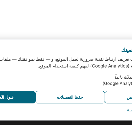
يتك
تعريف ارتباط تقنية ضرورية لعمل الموقع، و — فقط بموافقتك — ملفات
 الموقع.
عّلة دائماً
ض
حفظ التفضيلات
قبول ال
ية
روابط
الرئيسية