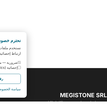
نحترم خصوص
نستخدم ملفات 
ارتباط إحصائية (Google Analytics) لفهم كيفية استخدام
ضرورية —
مف
إحصائية (Google Analytics)
رف
سياسة الخصوص
MEGISTONE SRL
تقنية معلومات تعمل. من تورينو لكل إيطاليا.