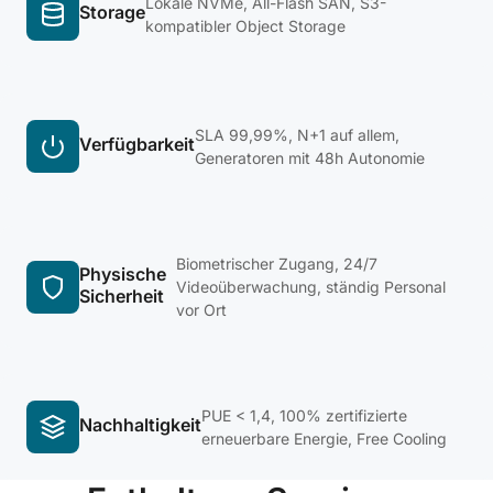
Lokale NVMe, All-Flash SAN, S3-
Storage
kompatibler Object Storage
SLA 99,99%, N+1 auf allem,
Verfügbarkeit
Generatoren mit 48h Autonomie
Biometrischer Zugang, 24/7
Physische
Videoüberwachung, ständig Personal
Sicherheit
vor Ort
PUE < 1,4, 100% zertifizierte
Nachhaltigkeit
erneuerbare Energie, Free Cooling