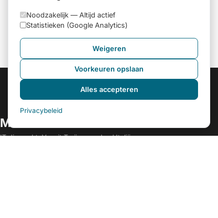
Noodzakelijk —
Altijd actief
Statistieken (Google Analytics)
Weigeren
Voorkeuren opslaan
Alles accepteren
Privacybeleid
MEGISTONE SRL
IT die werkt. Vanuit Turijn, voor heel Italië.
LINKS
Home
Over Ons