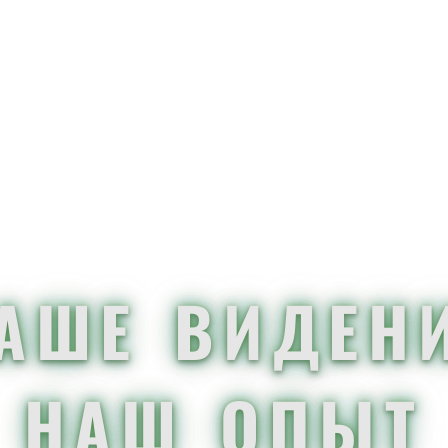
аше виден
наш опыт