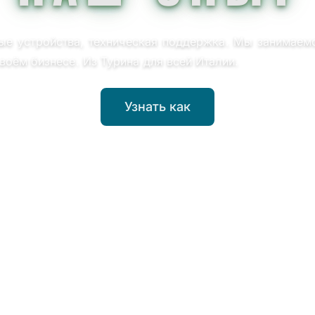
ые устройства, техническая поддержка. Мы занимаемс
воём бизнесе. Из Турина для всей Италии.
Узнать как