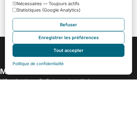
Nécessaires —
Toujours actifs
Statistiques (Google Analytics)
Refuser
Enregistrer les préférences
Tout accepter
Politique de confidentialité
MEGISTONE SRL
L'IT qui fonctionne. De Turin, pour toute l'Italie.
LIENS
Accueil
Qui Sommes-Nous
Nos Services